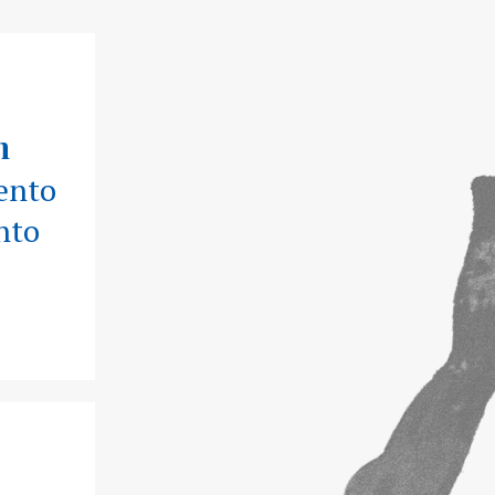
n
ento
nto