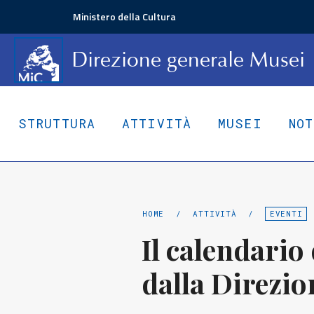
Ministero della Cultura
D
irezione
g
enerale
Musei
STRUTTURA
ATTIVITÀ
MUSEI
NO
HOME
/
ATTIVITÀ
/
EVENTI
Il calendario
dalla Direzio