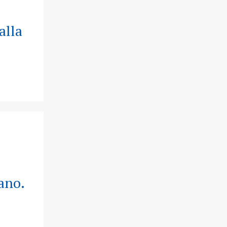
alla
iano.