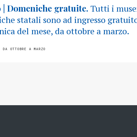
 | Domeniche gratuite.
Tutti i muse
iche statali sono ad ingresso gratuit
ica del mese, da ottobre a marzo.
E DA OTTOBRE A MARZO