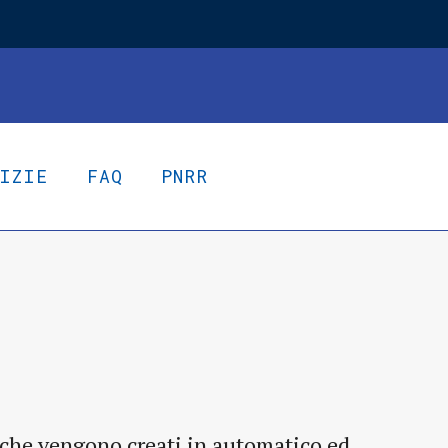
TIZIE
FAQ
PNRR
o che vengono creati in automatico ed