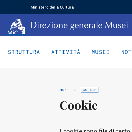
Ministero della Cultura
D
irezione
g
enerale
Musei
STRUTTURA
ATTIVITÀ
MUSEI
NO
HOME
/
COOKIE
Cookie
I cookie sono file di test